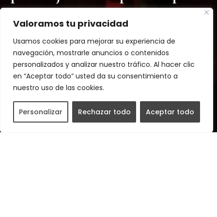
del polvo que vive dentro de una
Valoramos tu privacidad
caja de zapatos y que tiene una
Usamos cookies para mejorar su experiencia de
gran imaginación, nos llevará al
navegación, mostrarle anuncios o contenidos
personalizados y analizar nuestro tráfico. Al hacer clic
mundo del circo y del
más difícil
en “Aceptar todo” usted da su consentimiento a
todavia
.
nuestro uso de las cookies.
Personalizar
Rechazar todo
Aceptar todo
Cuando el señor Borra sale de su caja es
que tiene alguna historia para
explicarnos. Hoy nos llevará hasta el
mundo del circo.