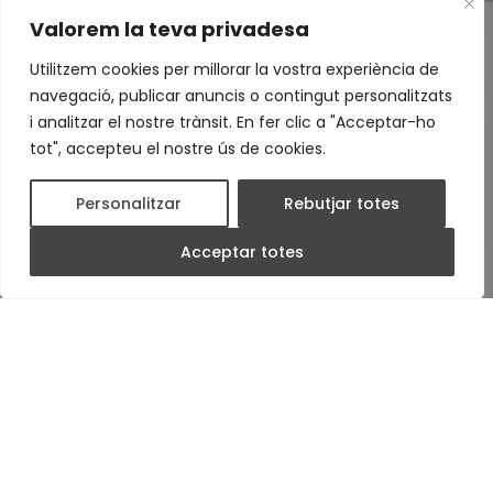
Dos comediants medievals que
Valorem la teva privadesa
volten arreu del món amb el seu
carro, ens ofereixen aquesta
Utilitzem cookies per millorar la vostra experiència de
escudella d’històries i contes
navegació, publicar anuncis o contingut personalitzats
i analitzar el nostre trànsit. En fer clic a "Acceptar-ho
sobre uns personatges ben
tot", accepteu el nostre ús de cookies.
curiosos que porten una corona
al cap.
Personalitzar
Rebutjar totes
Acceptar totes
Dos comediants arriben amb el seu carro
de voltar per tot el món i el porten ple
d’històries.
El carro es converteix en un petit
escenari, i des d’allí, amb la col·laboració dels